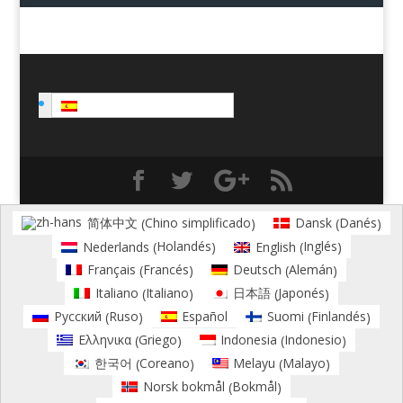
Español
Chino simplificado
Danés
简体中文
Dansk
(
)
(
)
Holandés
Inglés
Nederlands
English
(
)
(
)
Francés
Alemán
Français
Deutsch
(
)
(
)
Italiano
Japonés
Italiano
日本語
(
)
(
)
Ruso
Finlandés
Русский
Español
Suomi
(
)
(
)
Griego
Indonesio
Ελληνικα
Indonesia
(
)
(
)
Coreano
Malayo
한국어
Melayu
(
)
(
)
Bokmål
Norsk bokmål
(
)