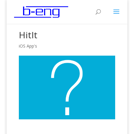
HitIt
iOS App's