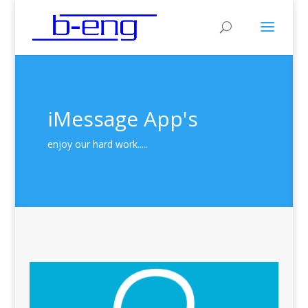
iMessage App's
enjoy our hard work.....