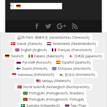
Deutsch
Vereinfachtes Chinesisch
简体中文
(
)
Dänisch
Niederländisch
Dansk
Nederlands
(
)
(
)
Englisch
Französisch
English
Français
(
)
(
)
Italienisch
Japanisch
Deutsch
Italiano
日本語
(
)
(
)
Russisch
Spanisch
Русский
Español
(
)
(
)
Finnisch
Griechisch
Suomi
Ελληνικα
(
)
(
)
Indonesisch
Koreanisch
Indonesia
한국어
(
)
(
)
Malaiisch
Melayu
(
)
Norwegisch (Buchsprache)
Norsk bokmål
(
)
Portugiesisch, Brasilien
Português
(
)
Portugiesisch, Portugal
Português
(
)
Schwedisch
Thai
Svenska
ไทย
(
)
(
)