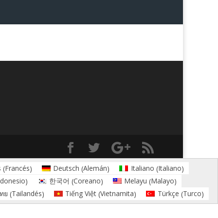
Francés
Alemán
Italiano
s
Deutsch
Italiano
(
)
(
)
(
)
ndonesio
Coreano
Malayo
한국어
Melayu
)
(
)
(
)
Tailandés
Vietnamita
Turco
ทย
Tiếng Việt
Türkçe
(
)
(
)
(
)