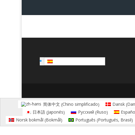
Español
Chino simplificado
Dan
简体中文
Dansk
(
)
(
Japonés
Ruso
日本語
Русский
Españo
(
)
(
)
Bokmål
Portugués, Brasil
Norsk bokmål
Português
(
)
(
)