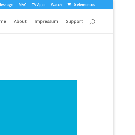
Message
MAC
TV Apps
Watch
0 elementos
ome
About
Impressum
Support