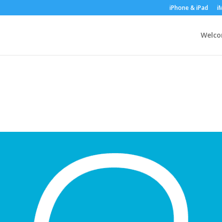
iPhone & iPad
i
Welc