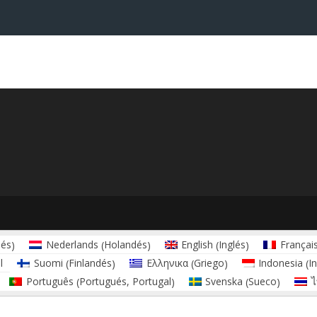
és
Holandés
Inglés
Nederlands
English
Françai
)
(
)
(
)
Finlandés
Griego
I
l
Suomi
Ελληνικα
Indonesia
(
)
(
)
(
Portugués, Portugal
Sueco
Português
Svenska
ไ
(
)
(
)