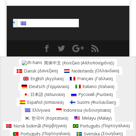
Ελληνικα
Κινεζικα (Απλοποιημένα)
简体中文
(
)
Δανεζικα
Ολλανδικα
Dansk
Nederlands
(
)
(
)
Αγγλικα
Γαλλικα
English
Français
(
)
(
)
Γερμανικα
Ιταλικα
Deutsch
Italiano
(
)
(
)
Ιαπωνικα
Ρωσικα
日本語
Русский
(
)
(
)
Ισπανικα
Φινλανδικη
Español
Suomi
(
)
(
)
Ινδονησιακα
Ελληνικα
Indonesia
(
)
Κορεατικα
Malay
한국어
Melayu
(
)
(
)
Νορβηγικα
Πορτογαλικα
Norsk bokmål
Português
(
)
(
)
Πορτογαλικα
Σουηδικη
Português
Svenska
(
)
(
)