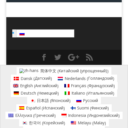
Русский
Китайский (упрощенный)
简体中文
(
)
Датский
Голландский
Dansk
Nederlands
(
)
(
)
Английский
Французский
English
Français
(
)
(
)
Немецкий
Итальянский
Deutsch
Italiano
(
)
(
)
Японский
日本語
Русский
(
)
Испанский
Финский
Español
Suomi
(
)
(
)
Греческий
Индонезийский
Ελληνικα
Indonesia
(
)
(
)
Корейский
Malay
한국어
Melayu
(
)
(
)