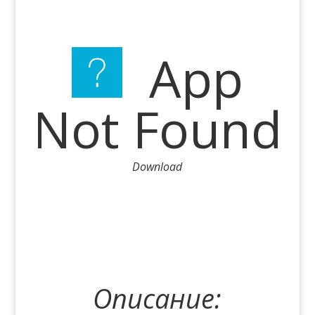
App
Not Found
Download
Описание: