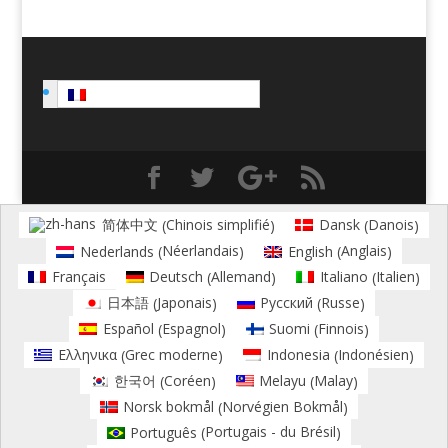
Français
Chinois simplifié
Danois
简体中文
Dansk
(
)
(
)
Néerlandais
Anglais
Nederlands
English
(
)
(
)
Allemand
Italien
Français
Deutsch
Italiano
(
)
(
)
Japonais
Russe
日本語
Русский
(
)
(
)
Espagnol
Finnois
Español
Suomi
(
)
(
)
Grec moderne
Indonésien
Ελληνικα
Indonesia
(
)
(
)
Coréen
Malay
한국어
Melayu
(
)
(
)
Norvégien Bokmål
Norsk bokmål
(
)
Portugais - du Brésil
Português
(
)