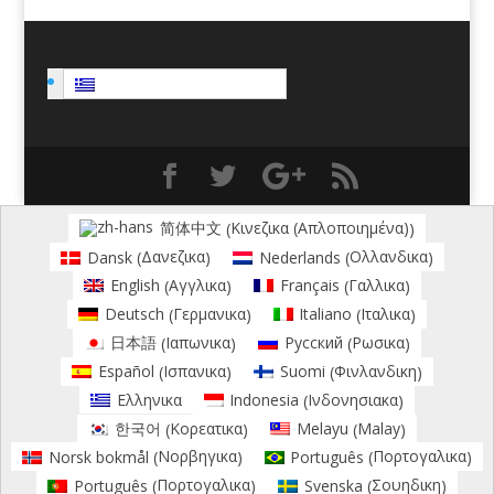
Ελληνικα
Κινεζικα (Απλοποιημένα)
简体中文
(
)
Δανεζικα
Ολλανδικα
Dansk
Nederlands
(
)
(
)
Αγγλικα
Γαλλικα
English
Français
(
)
(
)
Γερμανικα
Ιταλικα
Deutsch
Italiano
(
)
(
)
Ιαπωνικα
Ρωσικα
日本語
Русский
(
)
(
)
Ισπανικα
Φινλανδικη
Español
Suomi
(
)
(
)
Ινδονησιακα
Ελληνικα
Indonesia
(
)
Κορεατικα
Malay
한국어
Melayu
(
)
(
)
Νορβηγικα
Πορτογαλικα
Norsk bokmål
Português
(
)
(
)
Πορτογαλικα
Σουηδικη
Português
Svenska
(
)
(
)