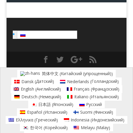
Русский
Китайский (упрощенный)
简体中文
(
)
Датский
Голландский
Dansk
Nederlands
(
)
(
)
Английский
Французский
English
Français
(
)
(
)
Немецкий
Итальянский
Deutsch
Italiano
(
)
(
)
Японский
日本語
Русский
(
)
Испанский
Финский
Español
Suomi
(
)
(
)
Греческий
Индонезийский
Ελληνικα
Indonesia
(
)
(
)
Корейский
Malay
한국어
Melayu
(
)
(
)