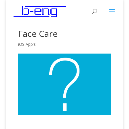
Face Care
iOS App's