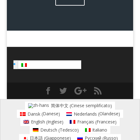
Italiano
Cinese semplificato
简体中文
(
)
Danese
Olandese
Dansk
Nederlands
(
)
(
)
Inglese
Francese
English
Français
(
)
(
)
Tedesco
Deutsch
Italiano
(
)
Giapponese
Russo
日本語
Русский
(
)
(
)