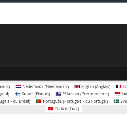
nois
Néerlandais
Anglais
Nederlands
English
Fr
)
(
)
(
)
gnol
Finnois
Grec moderne
Suomi
Ελληνικα
In
)
(
)
(
)
ugais - du Brésil
Portugais - du Portugal
Português
Sve
)
(
)
Turc
Türkçe
(
)