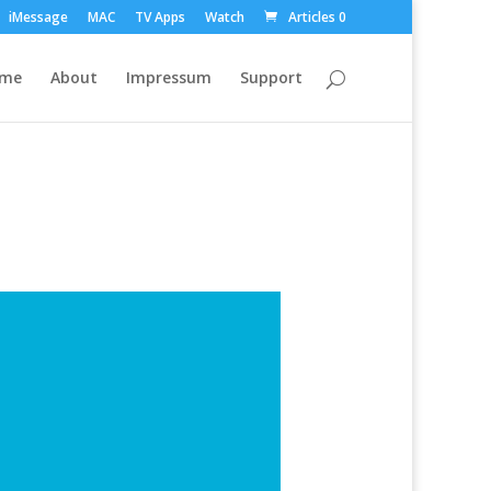
iMessage
MAC
TV Apps
Watch
Articles 0
ome
About
Impressum
Support