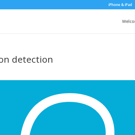
iPhone & iPad
Welc
on detection