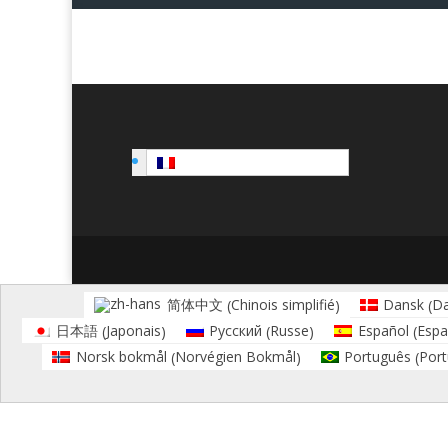
Français
Chinois simplifié
Da
简体中文
Dansk
(
)
(
Japonais
Russe
Espa
日本語
Русский
Español
(
)
(
)
(
Norvégien Bokmål
Port
Norsk bokmål
Português
(
)
(