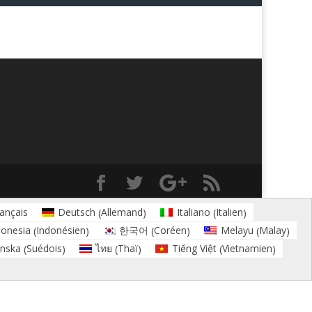
Allemand
Italien
ançais
Deutsch
Italiano
(
)
(
)
Indonésien
Coréen
Malay
donesia
한국어
Melayu
(
)
(
)
(
)
Suédois
Thaï
Vietnamien
nska
ไทย
Tiếng Việt
(
)
(
)
(
)