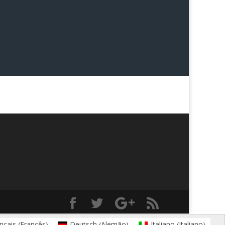
Francês
Alemão
Italiano
nçais
Deutsch
Italiano
(
)
(
)
(
)