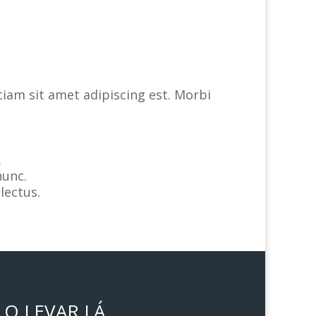
tiam sit amet adipiscing est. Morbi
.
nunc.
lectus.
O LEVAR LÁ.