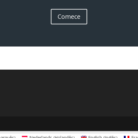
Comece
arquês
Holandês
Inglês
Nederlands
English
Fra
)
(
)
(
)