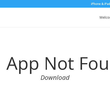
iPhone & iPa
Welc
App Not Fo
Download