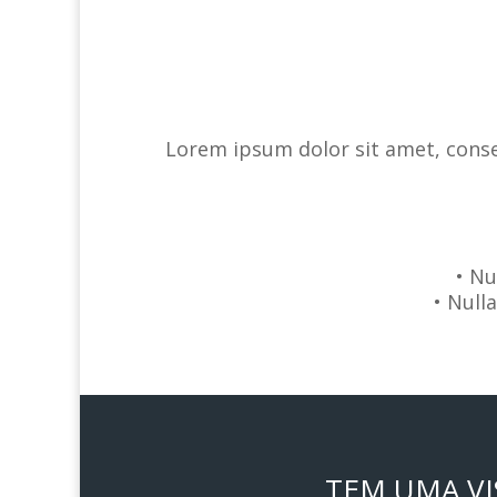
Lorem ipsum dolor sit amet, consec
• Nu
• Null
TEM UMA VI