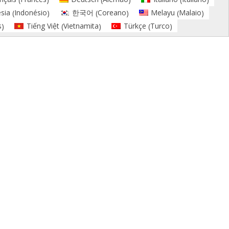
Indonésio
Coreano
Malaio
sia
한국어
Melayu
(
)
(
)
(
)
s
Vietnamita
Turco
Tiếng Việt
Türkçe
)
(
)
(
)