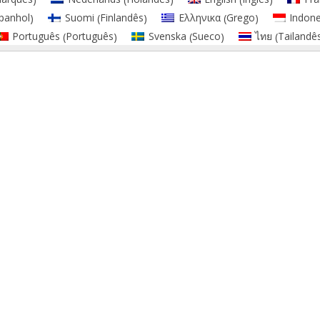
panhol
Finlandês
Grego
Suomi
Ελληνικα
Indone
)
(
)
(
)
Português
Sueco
Tailandê
Português
Svenska
ไทย
(
)
(
)
(