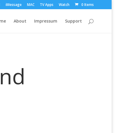
d
iMessage
MAC
TV Apps
Watch
0 Items
ome
About
Impressum
Support
und