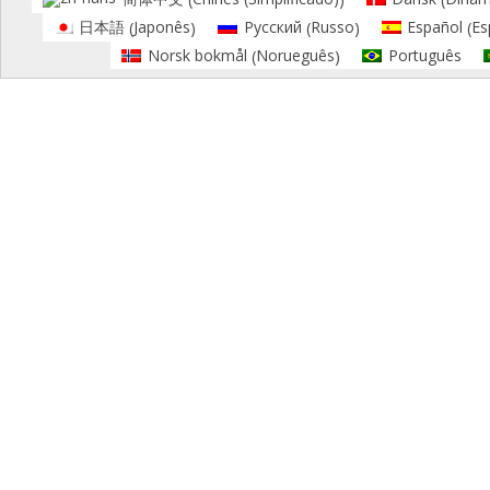
Japonês
Russo
Es
日本語
Русский
Español
(
)
(
)
(
Norueguês
Norsk bokmål
Português
(
)