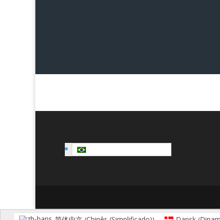
Português
Chinês (Simplificado)
Dinam
简体中文
Dansk
(
)
(