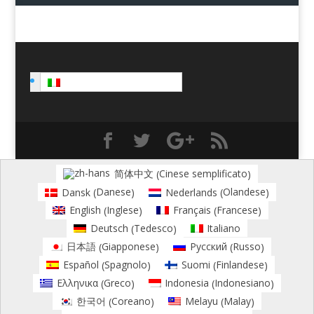
Italiano
Cinese semplificato
简体中文
(
)
Danese
Olandese
Dansk
Nederlands
(
)
(
)
Inglese
Francese
English
Français
(
)
(
)
Tedesco
Deutsch
Italiano
(
)
Giapponese
Russo
日本語
Русский
(
)
(
)
Spagnolo
Finlandese
Español
Suomi
(
)
(
)
Greco
Indonesiano
Ελληνικα
Indonesia
(
)
(
)
Coreano
Malay
한국어
Melayu
(
)
(
)