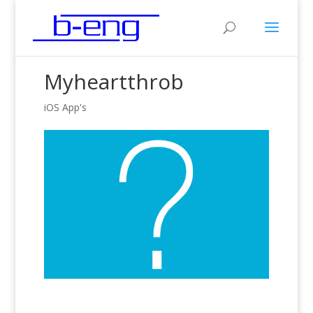
Myheartthrob
iOS App's