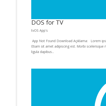
DOS for TV
tvOS App's
App Not Found Download Açıklama: Lorem ipsum d
Etiam sit amet adipiscing est. Morbi scelerisque 
ligula dapibus...