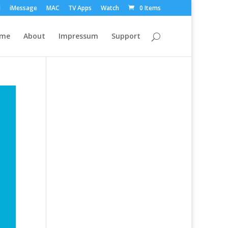
d
iMessage
MAC
TV Apps
Watch
0 Items
ome
About
Impressum
Support