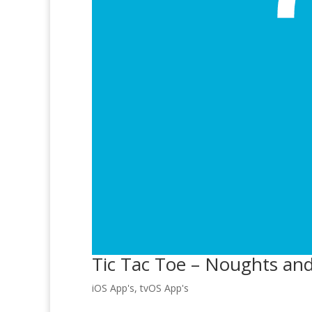
Tic Tac Toe – Noughts an
iOS App's
,
tvOS App's