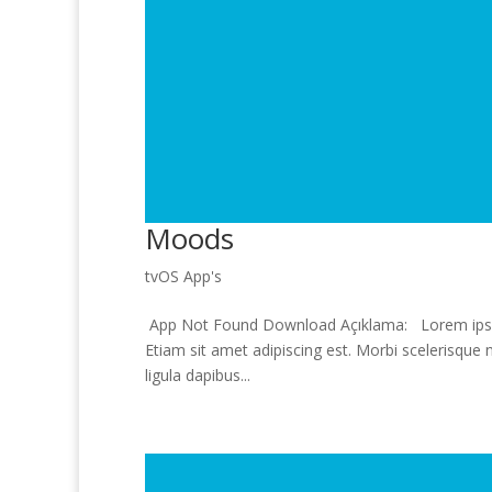
Moods
tvOS App's
App Not Found Download Açıklama: Lorem ipsum d
Etiam sit amet adipiscing est. Morbi scelerisque 
ligula dapibus...