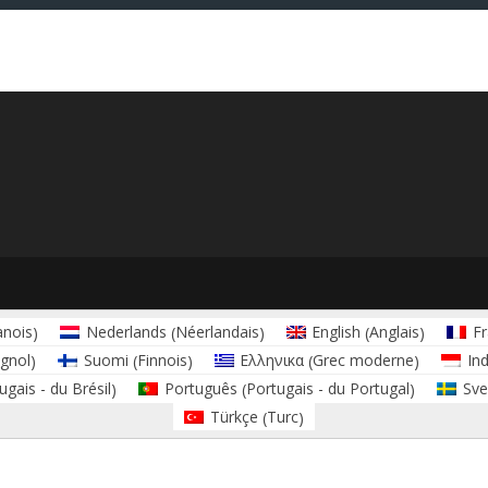
nois
Néerlandais
Anglais
Nederlands
English
Fr
)
(
)
(
)
gnol
Finnois
Grec moderne
Suomi
Ελληνικα
In
)
(
)
(
)
ugais - du Brésil
Portugais - du Portugal
Português
Sve
)
(
)
Turc
Türkçe
(
)