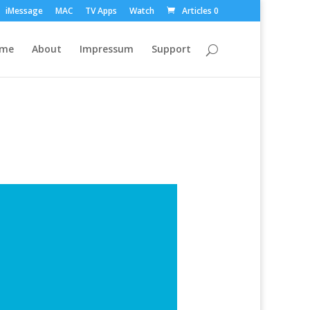
iMessage
MAC
TV Apps
Watch
Articles 0
ome
About
Impressum
Support