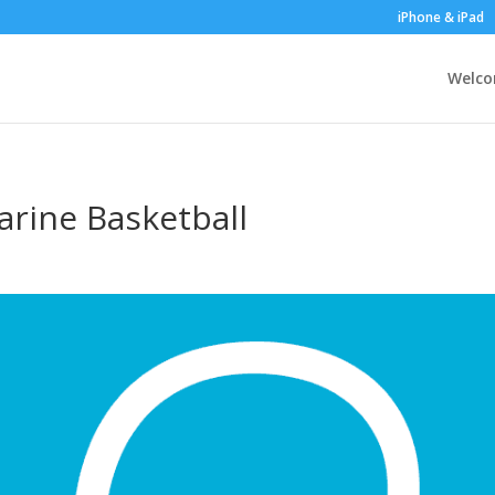
iPhone & iPad
Welc
rine Basketball