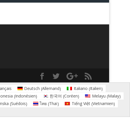
Allemand
Italien
ançais
Deutsch
Italiano
(
)
(
)
Indonésien
Coréen
Malay
donesia
한국어
Melayu
(
)
(
)
(
)
Suédois
Thaï
Vietnamien
nska
ไทย
Tiếng Việt
(
)
(
)
(
)