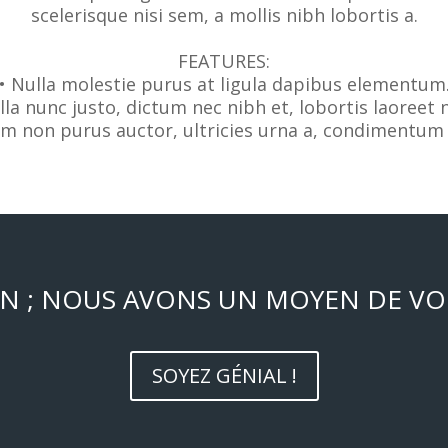
scelerisque nisi sem, a mollis nibh lobortis a.
FEATURES:
• Nulla molestie purus at ligula dapibus elementum
lla nunc justo, dictum nec nibh et, lobortis laoreet 
am non purus auctor, ultricies urna a, condimentum 
N ; NOUS AVONS UN MOYEN DE VOU
SOYEZ GÉNIAL !