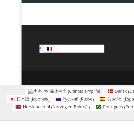
Français
Chinois simplifié
Da
简体中文
Dansk
(
)
(
Japonais
Russe
Espa
日本語
Русский
Español
(
)
(
)
(
Norvégien Bokmål
Port
Norsk bokmål
Português
(
)
(