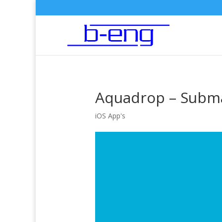
Aquadrop – Subma
iOS App's